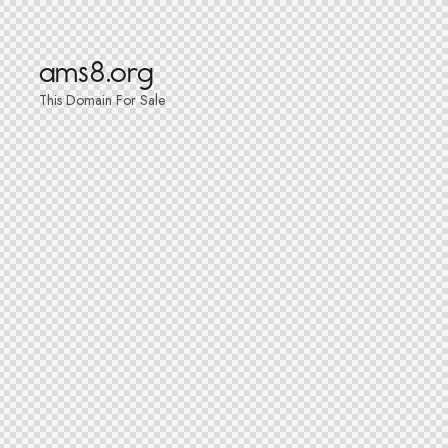
ams8.org
This Domain For Sale